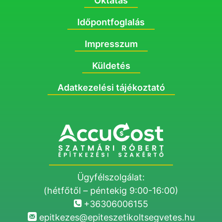
Oktatás
Időpontfoglalás
Impresszum
Küldetés
Adatkezelési tájékoztató
Ügyfélszolgálat:
(hétfőtől – péntekig 9:00-16:00)
+36306006155
epitkezes@epiteszetikoltsegvetes.hu